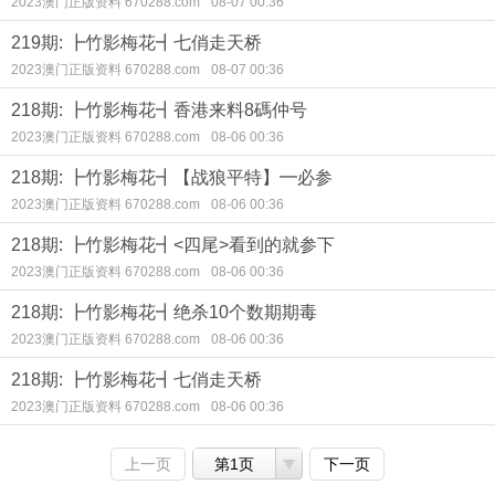
2023澳门正版资料 670288.com
08-07 00:36
219期: ┣竹影梅花┫七俏走天桥
2023澳门正版资料 670288.com
08-07 00:36
218期: ┣竹影梅花┫香港来料8碼仲号
2023澳门正版资料 670288.com
08-06 00:36
218期: ┣竹影梅花┫【战狼平特】━必参
2023澳门正版资料 670288.com
08-06 00:36
218期: ┣竹影梅花┫<四尾>看到的就参下
2023澳门正版资料 670288.com
08-06 00:36
218期: ┣竹影梅花┫绝杀10个数期期毒
2023澳门正版资料 670288.com
08-06 00:36
218期: ┣竹影梅花┫七俏走天桥
2023澳门正版资料 670288.com
08-06 00:36
上一页
第1页
下一页