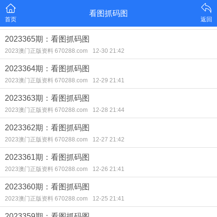
看图抓码图
首页
返回
2023365期：看图抓码图
2023澳门正版资料 670288.com
12-30 21:42
2023364期：看图抓码图
2023澳门正版资料 670288.com
12-29 21:41
2023363期：看图抓码图
2023澳门正版资料 670288.com
12-28 21:44
2023362期：看图抓码图
2023澳门正版资料 670288.com
12-27 21:42
2023361期：看图抓码图
2023澳门正版资料 670288.com
12-26 21:41
2023360期：看图抓码图
2023澳门正版资料 670288.com
12-25 21:41
2023359期：看图抓码图