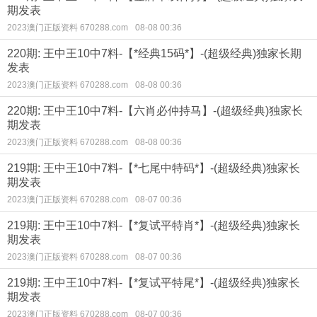
期发表
2023澳门正版资料 670288.com
08-08 00:36
220期: 王中王10中7料-【*经典15码*】-(超级经典)独家长期
发表
2023澳门正版资料 670288.com
08-08 00:36
220期: 王中王10中7料-【六肖必仲持马】-(超级经典)独家长
期发表
2023澳门正版资料 670288.com
08-08 00:36
219期: 王中王10中7料-【*七尾中特码*】-(超级经典)独家长
期发表
2023澳门正版资料 670288.com
08-07 00:36
219期: 王中王10中7料-【*复试平特肖*】-(超级经典)独家长
期发表
2023澳门正版资料 670288.com
08-07 00:36
219期: 王中王10中7料-【*复试平特尾*】-(超级经典)独家长
期发表
2023澳门正版资料 670288.com
08-07 00:36