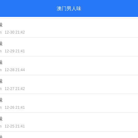
澳门男人味
味
m
12-30 21:42
味
m
12-29 21:41
味
m
12-28 21:44
味
m
12-27 21:42
味
m
12-26 21:41
味
m
12-25 21:41
味