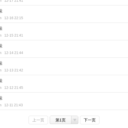
m
12-17 21:41
味
m
12-16 22:15
味
m
12-15 21:41
味
m
12-14 21:44
味
m
12-13 21:42
味
m
12-12 21:45
味
m
12-11 21:43
上一页
第1页
下一页