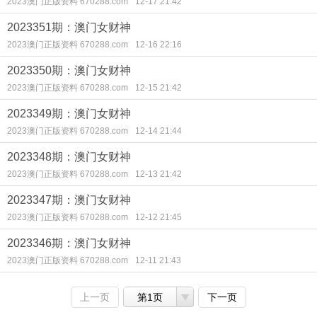
2023澳门正版资料 670288.com
12-17 21:42
2023351期：澳门女财神
2023澳门正版资料 670288.com
12-16 22:16
2023350期：澳门女财神
2023澳门正版资料 670288.com
12-15 21:42
2023349期：澳门女财神
2023澳门正版资料 670288.com
12-14 21:44
2023348期：澳门女财神
2023澳门正版资料 670288.com
12-13 21:42
2023347期：澳门女财神
2023澳门正版资料 670288.com
12-12 21:45
2023346期：澳门女财神
2023澳门正版资料 670288.com
12-11 21:43
上一页
第1页
下一页