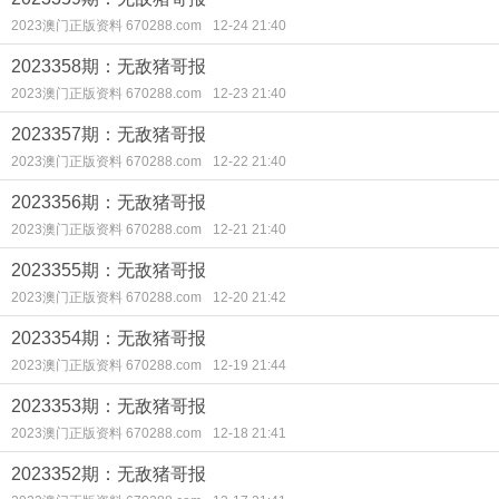
2023澳门正版资料 670288.com
12-24 21:40
2023358期：无敌猪哥报
2023澳门正版资料 670288.com
12-23 21:40
2023357期：无敌猪哥报
2023澳门正版资料 670288.com
12-22 21:40
2023356期：无敌猪哥报
2023澳门正版资料 670288.com
12-21 21:40
2023355期：无敌猪哥报
2023澳门正版资料 670288.com
12-20 21:42
2023354期：无敌猪哥报
2023澳门正版资料 670288.com
12-19 21:44
2023353期：无敌猪哥报
2023澳门正版资料 670288.com
12-18 21:41
2023352期：无敌猪哥报