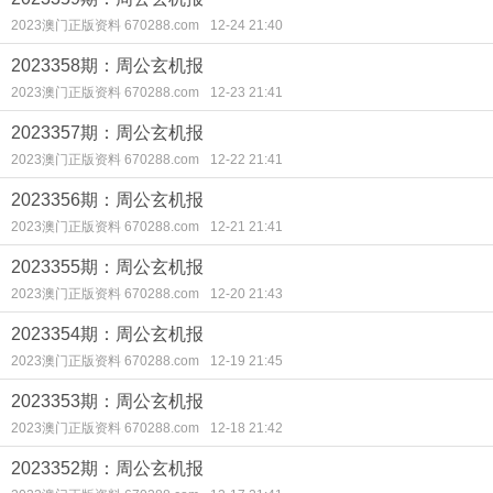
2023澳门正版资料 670288.com
12-24 21:40
2023358期：周公玄机报
2023澳门正版资料 670288.com
12-23 21:41
2023357期：周公玄机报
2023澳门正版资料 670288.com
12-22 21:41
2023356期：周公玄机报
2023澳门正版资料 670288.com
12-21 21:41
2023355期：周公玄机报
2023澳门正版资料 670288.com
12-20 21:43
2023354期：周公玄机报
2023澳门正版资料 670288.com
12-19 21:45
2023353期：周公玄机报
2023澳门正版资料 670288.com
12-18 21:42
2023352期：周公玄机报