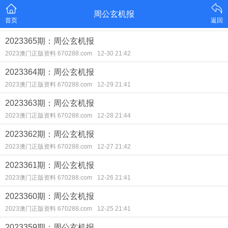
周公玄机报
首页
返回
2023365期：周公玄机报
2023澳门正版资料 670288.com
12-30 21:42
2023364期：周公玄机报
2023澳门正版资料 670288.com
12-29 21:41
2023363期：周公玄机报
2023澳门正版资料 670288.com
12-28 21:44
2023362期：周公玄机报
2023澳门正版资料 670288.com
12-27 21:42
2023361期：周公玄机报
2023澳门正版资料 670288.com
12-26 21:41
2023360期：周公玄机报
2023澳门正版资料 670288.com
12-25 21:41
2023359期：周公玄机报