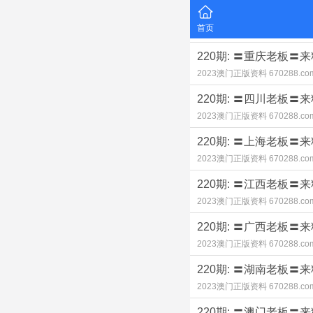
首页
220期: 〓重庆老板〓
2023澳门正版资料 670288.co
220期: 〓四川老板〓
2023澳门正版资料 670288.co
220期: 〓上海老板〓来
2023澳门正版资料 670288.co
220期: 〓江西老板〓来
2023澳门正版资料 670288.co
220期: 〓广西老板〓
2023澳门正版资料 670288.co
220期: 〓湖南老板〓
2023澳门正版资料 670288.co
220期: 〓澳门老板〓来