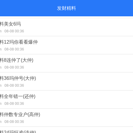
发财精料
来料美女6玛
m
08-08 00:36
来料12玛你看看爆仲
m
08-08 00:36
料8连仲了(大仲)
m
08-08 00:36
料36玛仲号(大仲)
m
08-08 00:36
来料全年错一(还仲)
m
08-08 00:36
来料仲数专业户(高仲)
m
08-08 00:36
料24玛狂准(连仲)