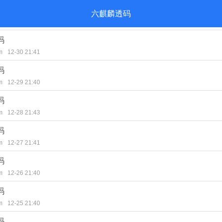
六麒麟透码
码
m
12-30 21:41
码
m
12-29 21:40
码
m
12-28 21:43
码
m
12-27 21:41
码
m
12-26 21:40
码
m
12-25 21:40
码