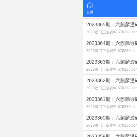
首页
2023365期：六麒麟透
2023澳门正版资料 670288.co
2023364期：六麒麟透
2023澳门正版资料 670288.co
2023363期：六麒麟透
2023澳门正版资料 670288.co
2023362期：六麒麟透
2023澳门正版资料 670288.co
2023361期：六麒麟透
2023澳门正版资料 670288.co
2023360期：六麒麟透
2023澳门正版资料 670288.co
2023359期：六麒麟透