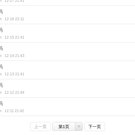
m
12-17 21:41
码
m
12-16 22:11
码
m
12-15 21:41
码
m
12-14 21:43
码
m
12-13 21:41
码
m
12-12 21:44
码
m
12-11 21:42
上一页
第1页
下一页