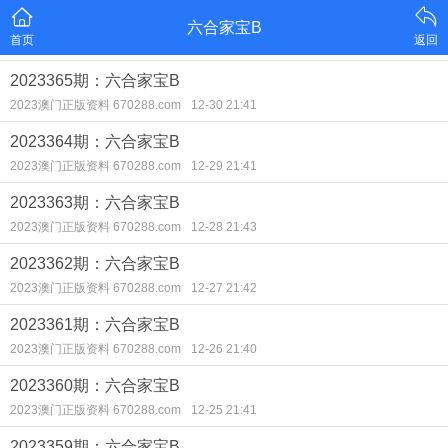
六合家宝B
首页
返回
2023365期：六合家宝B
2023澳门正版资料 670288.com
12-30 21:41
2023364期：六合家宝B
2023澳门正版资料 670288.com
12-29 21:41
2023363期：六合家宝B
2023澳门正版资料 670288.com
12-28 21:43
2023362期：六合家宝B
2023澳门正版资料 670288.com
12-27 21:42
2023361期：六合家宝B
2023澳门正版资料 670288.com
12-26 21:40
2023360期：六合家宝B
2023澳门正版资料 670288.com
12-25 21:41
2023359期：六合家宝B