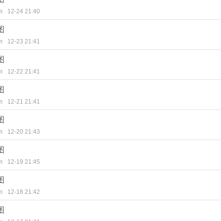
m
12-24 21:40
图
m
12-23 21:41
图
m
12-22 21:41
图
m
12-21 21:41
图
m
12-20 21:43
图
m
12-19 21:45
图
m
12-18 21:42
图