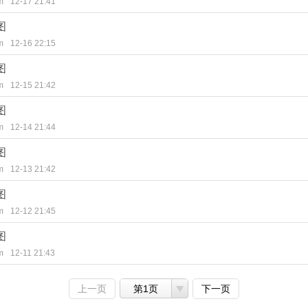
m
12-17 21:41
图
m
12-16 22:15
图
m
12-15 21:42
图
m
12-14 21:44
图
m
12-13 21:42
图
m
12-12 21:45
图
m
12-11 21:43
上一页
第1页
下一页