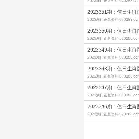
2023澳门正版资料 670288.co
2023351期：值日生肖
2023澳门正版资料 670288.co
2023350期：值日生肖
2023澳门正版资料 670288.co
2023349期：值日生肖
2023澳门正版资料 670288.co
2023348期：值日生肖
2023澳门正版资料 670288.co
2023347期：值日生肖
2023澳门正版资料 670288.co
2023346期：值日生肖
2023澳门正版资料 670288.co