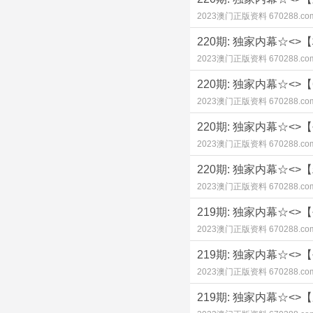
2023澳门正版资料 670288.co
220期: 独家内幕☆<
2023澳门正版资料 670288.co
220期: 独家内幕☆<>
2023澳门正版资料 670288.co
220期: 独家内幕☆<
2023澳门正版资料 670288.co
220期: 独家内幕☆<
2023澳门正版资料 670288.co
219期: 独家内幕☆<
2023澳门正版资料 670288.co
219期: 独家内幕☆<
2023澳门正版资料 670288.co
219期: 独家内幕☆<