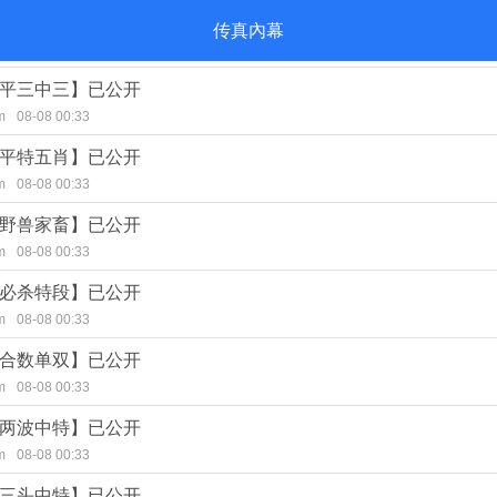
传真內幕
>【平三中三】已公开
m
08-08 00:33
>【平特五肖】已公开
m
08-08 00:33
>【野兽家畜】已公开
m
08-08 00:33
>【必杀特段】已公开
m
08-08 00:33
>【合数单双】已公开
m
08-08 00:33
>【两波中特】已公开
m
08-08 00:33
>【三头中特】已公开