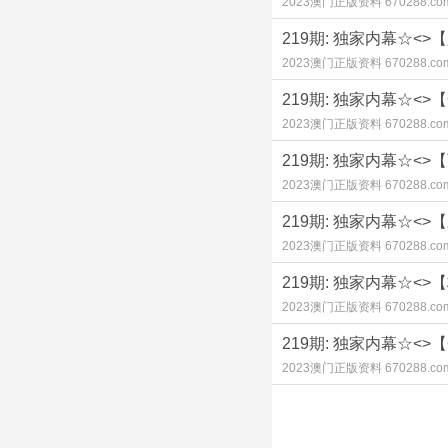
2023澳门正版资料 670288.co
219期: 独家内幕☆<
2023澳门正版资料 670288.co
219期: 独家内幕☆<
2023澳门正版资料 670288.co
219期: 独家内幕☆<
2023澳门正版资料 670288.co
219期: 独家内幕☆<
2023澳门正版资料 670288.co
219期: 独家内幕☆<
2023澳门正版资料 670288.co
219期: 独家内幕☆<>
2023澳门正版资料 670288.co