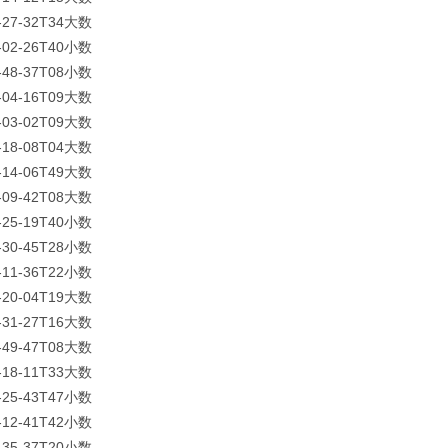
6-27-32T34大数
0-02-26T40小数
3-48-37T08小数
6-04-16T09大数
0-03-02T09大数
2-18-08T04大数
0-14-06T49大数
7-09-42T08大数
7-25-19T40小数
4-30-45T28小数
8-11-36T22小数
1-20-04T19大数
5-31-27T16大数
2-49-47T08大数
7-18-11T33大数
0-25-43T47小数
1-12-41T42小数
9-35-37T20小数