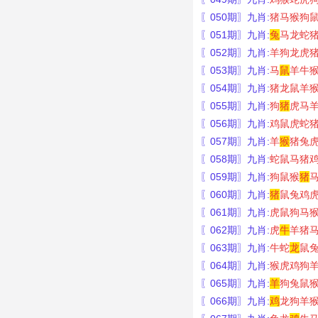
〖050期〗九肖:
猪马猴狗
〖051期〗九肖:
兔
马龙蛇
〖052期〗九肖:
羊狗龙虎
〖053期〗九肖:
马
鼠
羊牛
〖054期〗九肖:
猪龙鼠羊
〖055期〗九肖:
狗
猪
虎马
〖056期〗九肖:
鸡鼠虎蛇
〖057期〗九肖:
羊
猴
猪兔
〖058期〗九肖:
蛇鼠马猪
〖059期〗九肖:
狗鼠猴
猪
〖060期〗九肖:
猪
鼠兔鸡
〖061期〗九肖:
虎鼠狗马
〖062期〗九肖:
虎
牛
羊猪
〖063期〗九肖:
牛蛇
龙
鼠
〖064期〗九肖:
猴虎鸡狗
〖065期〗九肖:
羊
狗兔鼠
〖066期〗九肖:
鸡
龙狗羊