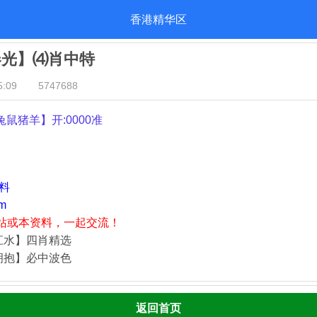
香港精华区
春光】⑷肖中特
:09
5747688
兔鼠猪羊
】开:0000准
资料
m
站或本资料，一起交流！
江水】四肖精选
拥抱】必中波色
返回首页