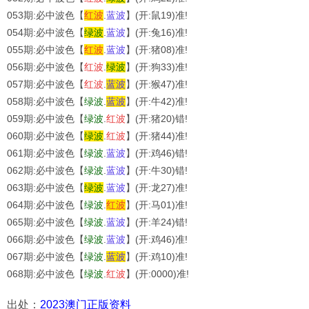
053期:必中波色【
红
波
.
蓝
波
】(开:鼠19)准!
054期:必中波色【
绿
波
.
蓝
波
】(开:兔16)准!
055期:必中波色【
红
波
.
蓝
波
】(开:猪08)准!
056期:必中波色【
红
波
.
绿
波
】(开:狗33)准!
057期:必中波色【
红
波
.
蓝
波
】(开:猴47)准!
058期:必中波色【
绿
波
.
蓝
波
】(开:牛42)准!
059期:必中波色【
绿
波
.
红
波
】(开:猪20)错!
060期:必中波色【
绿
波
.
红
波
】(开:猪44)准!
061期:必中波色【
绿
波
.
蓝
波
】(开:鸡46)错!
062期:必中波色【
绿
波
.
蓝
波
】(开:牛30)错!
063期:必中波色【
绿
波
.
蓝
波
】(开:龙27)准!
064期:必中波色【
绿
波
.
红
波
】(开:马01)准!
065期:必中波色【
绿
波
.
蓝
波
】(开:羊24)错!
066期:必中波色【
绿
波
.
蓝
波
】(开:鸡46)准!
067期:必中波色【
绿
波
.
蓝
波
】(开:鸡10)准!
068期:必中波色【
绿
波
.
红
波
】(开:0000)准!
出处：
2023澳门正版资料