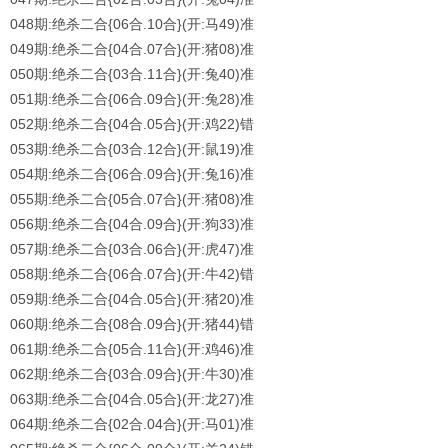
048期:绝杀二合{06合.10合}(开:马49)准
049期:绝杀二合{04合.07合}(开:猪08)准
050期:绝杀二合{03合.11合}(开:兔40)准
051期:绝杀二合{06合.09合}(开:兔28)准
052期:绝杀二合{04合.05合}(开:鸡22)错
053期:绝杀二合{03合.12合}(开:鼠19)准
054期:绝杀二合{06合.09合}(开:兔16)准
055期:绝杀二合{05合.07合}(开:猪08)准
056期:绝杀二合{04合.09合}(开:狗33)准
057期:绝杀二合{03合.06合}(开:虎47)准
058期:绝杀二合{06合.07合}(开:牛42)错
059期:绝杀二合{04合.05合}(开:猪20)准
060期:绝杀二合{08合.09合}(开:猪44)错
061期:绝杀二合{05合.11合}(开:鸡46)准
062期:绝杀二合{03合.09合}(开:牛30)准
063期:绝杀二合{04合.05合}(开:龙27)准
064期:绝杀二合{02合.04合}(开:马01)准