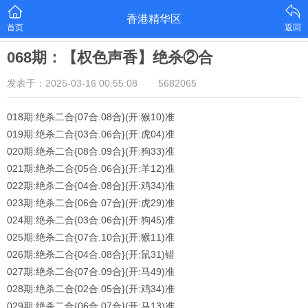
香港精华区
首页
返回
068期：【权色声香】绝杀②合
发表于：2025-03-16 00:55:08
5682065
018期:绝杀二合{07合.08合}(开:猴10)准
019期:绝杀二合{03合.06合}(开:虎04)准
020期:绝杀二合{08合.09合}(开:狗33)准
021期:绝杀二合{05合.06合}(开:羊12)准
022期:绝杀二合{04合.08合}(开:鸡34)准
023期:绝杀二合{06合.07合}(开:虎29)准
024期:绝杀二合{03合.06合}(开:狗45)准
025期:绝杀二合{07合.10合}(开:猴11)准
026期:绝杀二合{04合.08合}(开:鼠31)错
027期:绝杀二合{07合.09合}(开:马49)准
028期:绝杀二合{02合.05合}(开:鸡34)准
029期:绝杀二合{06合.07合}(开:马13)准