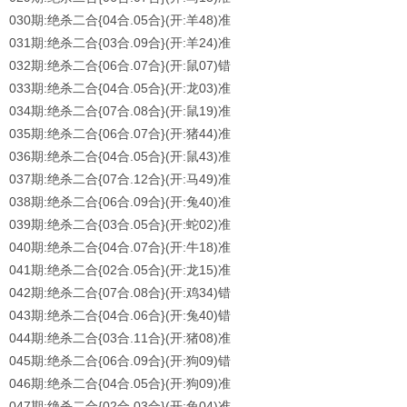
030期:绝杀二合{04合.05合}(开:羊48)准
031期:绝杀二合{03合.09合}(开:羊24)准
032期:绝杀二合{06合.07合}(开:鼠07)错
033期:绝杀二合{04合.05合}(开:龙03)准
034期:绝杀二合{07合.08合}(开:鼠19)准
035期:绝杀二合{06合.07合}(开:猪44)准
036期:绝杀二合{04合.05合}(开:鼠43)准
037期:绝杀二合{07合.12合}(开:马49)准
038期:绝杀二合{06合.09合}(开:兔40)准
039期:绝杀二合{03合.05合}(开:蛇02)准
040期:绝杀二合{04合.07合}(开:牛18)准
041期:绝杀二合{02合.05合}(开:龙15)准
042期:绝杀二合{07合.08合}(开:鸡34)错
043期:绝杀二合{04合.06合}(开:兔40)错
044期:绝杀二合{03合.11合}(开:猪08)准
045期:绝杀二合{06合.09合}(开:狗09)错
046期:绝杀二合{04合.05合}(开:狗09)准
047期:绝杀二合{02合.03合}(开:兔04)准