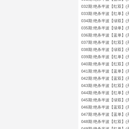
032期:绝杀半波【红双
】(
033期:绝杀半波【红单
】(
034期:绝杀半波【绿双
】(
035期:绝杀半波【绿单
】(
036期:绝杀半波【蓝单
】(
037期:绝杀半波【红双
】(
038期:绝杀半波【绿双
】(
039期:绝杀半波【红单
】(
040期:绝杀半波【
红双
】(
041期:绝杀半波【蓝单
】(
042期:绝杀半波【蓝双
】(
043期:绝杀半波【红双
】(
044期:绝杀半波【红单
】(
045期:绝杀半波【绿双
】(
046期:绝杀半波【蓝双
】(
047期:绝杀半波【蓝单
】(
048期:绝杀半波【
红双
】(
049期:绝杀半波【红单
】(