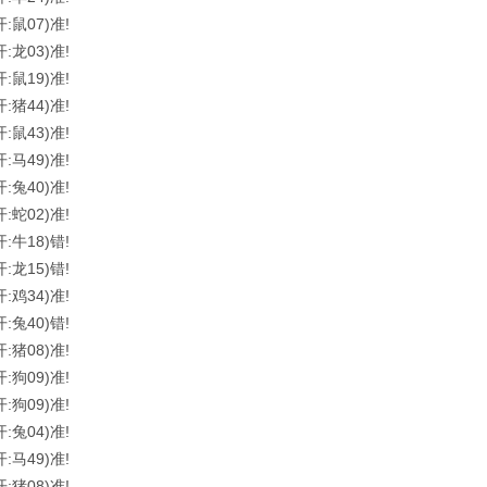
开:鼠07)准!
开:龙03)准!
开:鼠19)准!
开:猪44)准!
开:鼠43)准!
开:马49)准!
开:兔40)准!
开:蛇02)准!
开:牛18)错!
开:龙15)错!
开:鸡34)准!
开:兔40)错!
开:猪08)准!
开:狗09)准!
开:狗09)准!
开:兔04)准!
开:马49)准!
开:猪08)准!