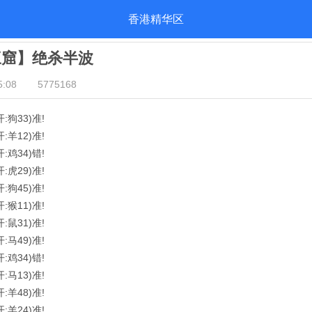
香港精华区
三窟】绝杀半波
:08
5775168
开:狗33)准!
开:羊12)准!
开:鸡34)错!
开:虎29)准!
开:狗45)准!
开:猴11)准!
开:鼠31)准!
开:马49)准!
开:鸡34)错!
开:马13)准!
开:羊48)准!
开:羊24)准!