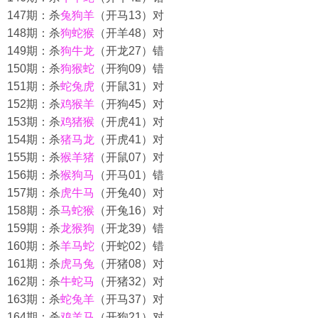
147期：杀
兔狗羊
（开马13）对
148期：杀
狗蛇猴
（开羊48）对
149期：杀
狗牛龙
（开龙27）错
150期：杀
狗猴蛇
（开狗09）错
151期：杀
蛇兔虎
（开鼠31）对
152期：杀
鸡猴羊
（开狗45）对
153期：杀
鸡猪猴
（开虎41）对
154期：杀
猪马龙
（开虎41）对
155期：杀
猴羊猪
（开鼠07）对
156期：杀
猴狗马
（开马01）错
157期：杀
虎牛马
（开兔40）对
158期：杀
马蛇猴
（开兔16）对
159期：杀
龙猴狗
（开龙39）错
160期：杀
羊马蛇
（开蛇02）错
161期：杀
虎马兔
（开猪08）对
162期：杀
牛蛇马
（开猪32）对
163期：杀
蛇兔羊
（开马37）对
164期：杀
鸡羊马
（开狗21）对