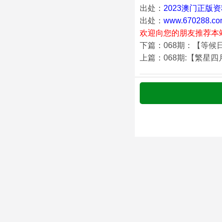
出处：
2023澳门正版
出处：
www.670288.co
欢迎向您的朋友推荐本
下篇：068期：【等候
上篇：068期:【繁星