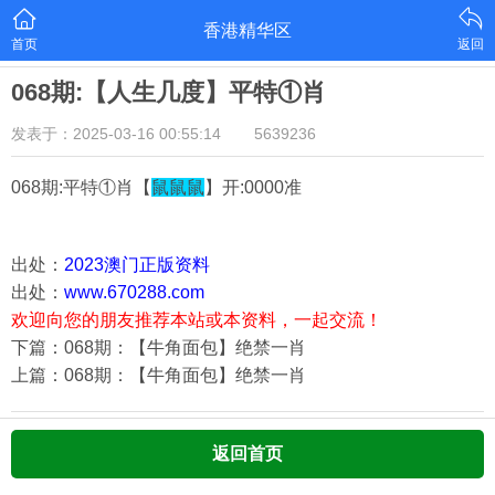
香港精华区
首页
返回
068期:【人生几度】平特①肖
发表于：2025-03-16 00:55:14
5639236
068期:平特①肖【
鼠鼠鼠
】开:0000准
出处：
2023澳门正版资料
出处：
www.670288.com
欢迎向您的朋友推荐本站或本资料，一起交流！
下篇：068期：【牛角面包】绝禁一肖
上篇：068期：【牛角面包】绝禁一肖
返回首页