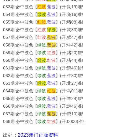
053期:必中波色【
红
波
.
蓝
波
】(开:鼠19)准!
054期:必中波色【
绿
波
.
蓝
波
】(开:兔16)准!
055期:必中波色【
红
波
.
蓝
波
】(开:猪08)准!
056期:必中波色【
红
波
.
绿
波
】(开:狗33)准!
057期:必中波色【
红
波
.
蓝
波
】(开:猴47)准!
058期:必中波色【
绿
波
.
蓝
波
】(开:牛42)准!
059期:必中波色【
绿
波
.
红
波
】(开:猪20)错!
060期:必中波色【
绿
波
.
红
波
】(开:猪44)准!
061期:必中波色【
绿
波
.
蓝
波
】(开:鸡46)错!
062期:必中波色【
绿
波
.
蓝
波
】(开:牛30)错!
063期:必中波色【
绿
波
.
蓝
波
】(开:龙27)准!
064期:必中波色【
绿
波
.
红
波
】(开:马01)准!
065期:必中波色【
绿
波
.
蓝
波
】(开:羊24)错!
066期:必中波色【
绿
波
.
蓝
波
】(开:鸡46)准!
067期:必中波色【
绿
波
.
蓝
波
】(开:鸡10)准!
068期:必中波色【
绿
波
.
红
波
】(开:0000)准!
出处：
2023澳门正版资料