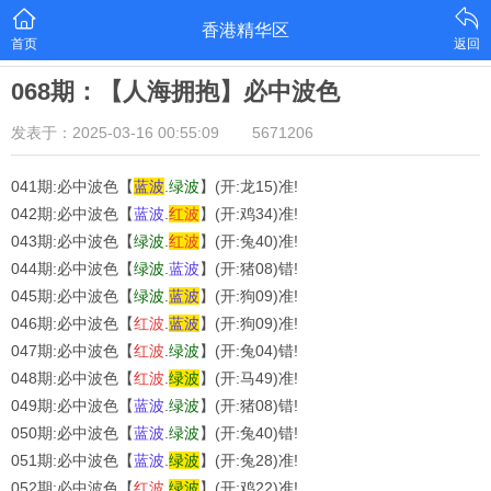
香港精华区
首页
返回
068期：【人海拥抱】必中波色
发表于：2025-03-16 00:55:09
5671206
041期:必中波色【
蓝
波
.
绿
波
】(开:龙15)准!
042期:必中波色【
蓝
波
.
红
波
】(开:鸡34)准!
043期:必中波色【
绿
波
.
红
波
】(开:兔40)准!
044期:必中波色【
绿
波
.
蓝
波
】(开:猪08)错!
045期:必中波色【
绿
波
.
蓝
波
】(开:狗09)准!
046期:必中波色【
红
波
.
蓝
波
】(开:狗09)准!
047期:必中波色【
红
波
.
绿
波
】(开:兔04)错!
048期:必中波色【
红
波
.
绿
波
】(开:马49)准!
049期:必中波色【
蓝
波
.
绿
波
】(开:猪08)错!
050期:必中波色【
蓝
波
.
绿
波
】(开:兔40)错!
051期:必中波色【
蓝
波
.
绿
波
】(开:兔28)准!
052期:必中波色【
红
波
.
绿
波
】(开:鸡22)准!