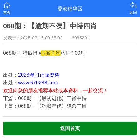
香港精华区
首页
返回
068期：【逾期不侯】中特四肖
发表于：2025-03-16 00:55:02
6095291
068期:中特四肖≮
马猴羊狗
≯开:？00对
出处：
2023澳门正版资料
出处：
www.670288.com
欢迎向您的朋友推荐本站或本资料，一起交流！
下篇：068期：【最初进化】三肖中特
上篇：068期：【沉默年代】绝杀二肖
返回首页