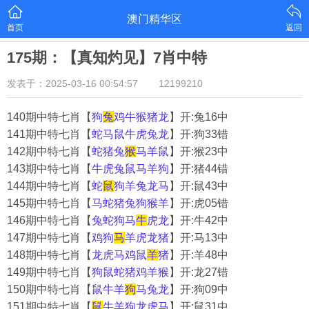
澳门精华区
首页
返回
175期：【真知灼见】7肖中特
发表于：2025-03-16 00:54:57
12199210
140期中特七肖【
狗
兔
鸡牛猴猪龙
】开:兔16中
141期中特七肖【
蛇马鼠牛虎兔龙
】开:狗33错
142期中特七肖【
蛇猪兔
猴
马羊鼠
】开:猴23中
143期中特七肖【
牛虎兔鼠马羊狗
】开:猪44错
144期中特七肖【
蛇
鼠
狗羊兔龙马
】开:鼠43中
145期中特七肖【
马蛇猪兔狗猴羊
】开:虎05错
146期中特七肖【
兔蛇狗马
牛
虎龙
】开:牛42中
147期中特七肖【
鸡狗
马
羊虎龙猪
】开:马13中
148期中特七肖【
龙虎马鸡鼠
羊
猪
】开:羊48中
149期中特七肖【
狗鼠蛇猪鸡羊猴
】开:龙27错
150期中特七肖【
鼠牛羊
狗
马兔龙
】开:狗09中
151期中特七肖【
鼠
牛羊狗龙虎马
】开:鼠31中