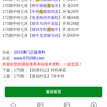
170期中特七肖【
狗牛猪猴
龙
兔羊
】开:龙03中
171期中特七肖【
牛狗
兔
猴猪鸡龙
】开:兔28中
172期中特七肖【
兔龙狗鸡羊猴蛇
】开:猪44错
173期中特七肖【
猪羊马鸡牛龙鼠
】开:蛇26错
174期中特七肖【
猪鸡羊蛇
虎
猴牛
】开:虎41中
175期中特七肖【
猪牛龙虎猴马鸡
】开:0000中
出处：
2023澳门正版资料
出处：
www.670288.com
欢迎向您的朋友推荐本站或本资料，一起交流！
下篇：175期：【四虎归山】特码单双
上篇：175期：【真知灼见】7肖中特
返回首页