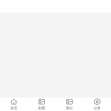
首页
彩图
黑白
记录