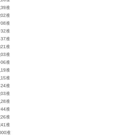
39准
02准
08准
32准
37准
21准
03准
06准
19准
15准
24准
03准
28准
44准
26准
41准
000准