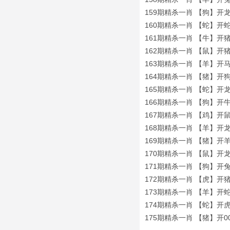
159期精杀一肖 【狗】开龙
160期精杀一肖 【蛇】开蛇
161期精杀一肖 【牛】开猪
162期精杀一肖 【鼠】开猪
163期精杀一肖 【羊】开马
164期精杀一肖 【猪】开狗
165期精杀一肖 【蛇】开龙
166期精杀一肖 【狗】开牛
167期精杀一肖 【鸡】开鼠
168期精杀一肖 【羊】开龙
169期精杀一肖 【猪】开羊
170期精杀一肖 【鼠】开龙
171期精杀一肖 【狗】开兔
172期精杀一肖 【虎】开猪
173期精杀一肖 【羊】开蛇
174期精杀一肖 【蛇】开虎
175期精杀一肖 【猪】开0