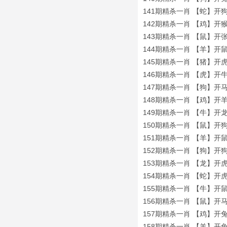
141期精杀一肖 【蛇】开狗
142期精杀一肖 【鸡】开猴
143期精杀一肖 【鼠】开张
144期精杀一肖 【羊】开鼠
145期精杀一肖 【猪】开虎
146期精杀一肖 【虎】开牛
147期精杀一肖 【狗】开马
148期精杀一肖 【鸡】开羊
149期精杀一肖 【牛】开龙
150期精杀一肖 【鼠】开狗
151期精杀一肖 【羊】开鼠
152期精杀一肖 【狗】开狗
153期精杀一肖 【龙】开虎
154期精杀一肖 【蛇】开虎
155期精杀一肖 【牛】开鼠
156期精杀一肖 【鼠】开马
157期精杀一肖 【鸡】开兔
158期精杀一肖 【羊】开兔