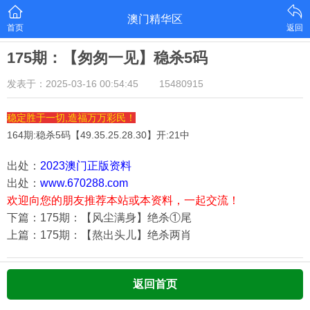
澳门精华区
首页
返回
175期：【匆匆一见】稳杀5码
发表于：2025-03-16 00:54:45
15480915
稳定胜于一切,造福万万彩民！
164期:稳杀5码【
49.35.25.28.30
】开:21中
出处：
2023澳门正版资料
出处：
www.670288.com
欢迎向您的朋友推荐本站或本资料，一起交流！
下篇：175期：【风尘满身】绝杀①尾
上篇：175期：【熬出头儿】绝杀两肖
返回首页